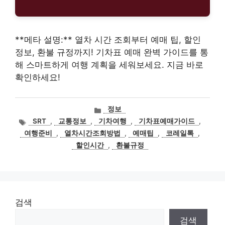
**메타 설명:** 열차 시간 조회부터 예매 팁, 할인
정보, 환불 규정까지! 기차표 예매 완벽 가이드를 통
해 스마트하게 여행 계획을 세워보세요. 지금 바로
확인하세요!
카
정보
테
태
SRT
,
교통정보
,
기차여행
,
기차표예매가이드
,
고
그
여행준비
,
열차시간조회방법
,
예매팁
,
코레일톡
,
리
할인시간
,
환불규정
검색
검색