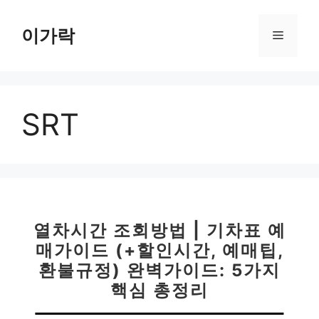
컨
텐
이가락
메
츠
로
뉴
건
너
SRT
뛰
기
열차시간 조회방법 | 기차표 예
매가이드 (+할인시간, 예매팁,
환불규정) 완벽가이드: 5가지
핵심 총정리