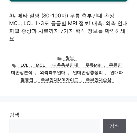
## 메타 설명 (80-100자) 무릎 측부인대 손상
MCL, LCL 1~3도 등급별 MRI 정보! 내측, 외측 인대
파열 증상과 치료까지 7가지 핵심 정보를 확인하세
요.
카
정보
테
태
LCL
,
MCL
,
내측측부인대
,
무릎MRI
,
무릎인
고
그
대손상분석
,
외측측부인대
,
인대손상총정리
,
인대파
리
열등급
,
측부인대MRI가이드
,
측부인대손상
검색
검색