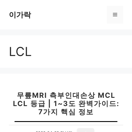
컨
텐
이가락
메
츠
로
뉴
건
너
LCL
뛰
기
무릎MRI 측부인대손상 MCL
LCL 등급 | 1~3도 완벽가이드:
7가지 핵심 정보