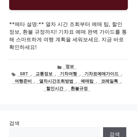
**메타 설명:** 열차 시간 조회부터 예매 팁, 할인
정보, 환불 규정까지! 기차표 예매 완벽 가이드를 통
해 스마트하게 여행 계획을 세워보세요. 지금 바로
확인하세요!
카
정보
테
태
SRT
,
교통정보
,
기차여행
,
기차표예매가이드
,
고
그
여행준비
,
열차시간조회방법
,
예매팁
,
코레일톡
,
리
할인시간
,
환불규정
검색
검색