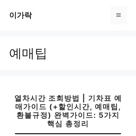
컨
텐
이가락
메
츠
로
뉴
건
너
예매팁
뛰
기
열차시간 조회방법 | 기차표 예
매가이드 (+할인시간, 예매팁,
환불규정) 완벽가이드: 5가지
핵심 총정리