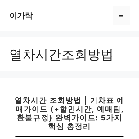
컨
텐
이가락
메
츠
로
뉴
건
너
열차시간조회방법
뛰
기
열차시간 조회방법 | 기차표 예
매가이드 (+할인시간, 예매팁,
환불규정) 완벽가이드: 5가지
핵심 총정리