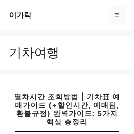
컨
텐
이가락
메
츠
로
뉴
건
너
기차여행
뛰
기
열차시간 조회방법 | 기차표 예
매가이드 (+할인시간, 예매팁,
환불규정) 완벽가이드: 5가지
핵심 총정리