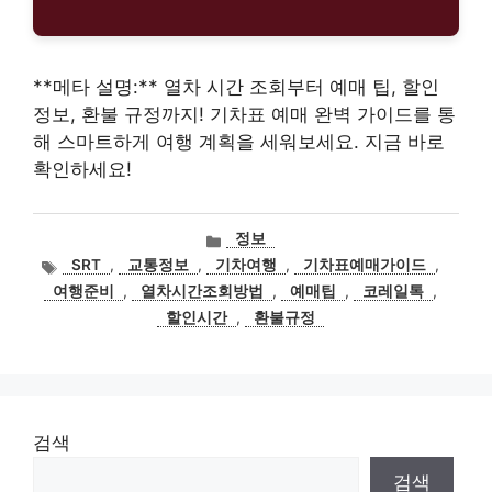
**메타 설명:** 열차 시간 조회부터 예매 팁, 할인
정보, 환불 규정까지! 기차표 예매 완벽 가이드를 통
해 스마트하게 여행 계획을 세워보세요. 지금 바로
확인하세요!
카
정보
테
태
SRT
,
교통정보
,
기차여행
,
기차표예매가이드
,
고
그
여행준비
,
열차시간조회방법
,
예매팁
,
코레일톡
,
리
할인시간
,
환불규정
검색
검색