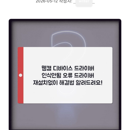
2026-05-12
작성자:
writer