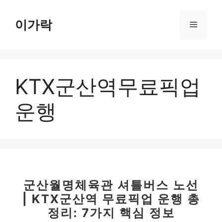
컨
텐
이가락
메
츠
로
뉴
건
너
KTX군산역무료픽업
뛰
기
운행
군산월명체육관 셔틀버스 노선
| KTX군산역 무료픽업 운행 총
정리: 7가지 핵심 정보