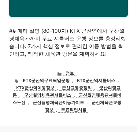
## 메타 설명 (80-100자) KTX 군산역에서 군산월
명체육관까지 무료 셔틀버스 운행 정보를 총정리했
습니다. 7가지 핵심 정보로 편리한 이동 방법을 확
인하고, 쾌적한 체육관 방문을 계획하세요!
카
정보
테
태
KTX군산역무료픽업운행
,
KTX군산역셔틀버스
,
고
그
KTX군산역이동정보
,
군산교통총정리
,
군산여행교
리
통
,
군산월명체육관셔틀버스
,
군산월명체육관셔틀버
스노선
,
군산월명체육관이동가이드
,
군산체육관교통
정보
,
무료픽업셔틀