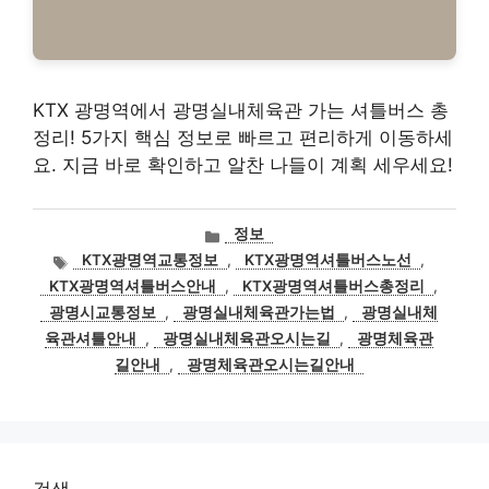
KTX 광명역에서 광명실내체육관 가는 셔틀버스 총
정리! 5가지 핵심 정보로 빠르고 편리하게 이동하세
요. 지금 바로 확인하고 알찬 나들이 계획 세우세요!
카
정보
테
태
KTX광명역교통정보
,
KTX광명역셔틀버스노선
,
고
그
KTX광명역셔틀버스안내
,
KTX광명역셔틀버스총정리
,
리
광명시교통정보
,
광명실내체육관가는법
,
광명실내체
육관셔틀안내
,
광명실내체육관오시는길
,
광명체육관
길안내
,
광명체육관오시는길안내