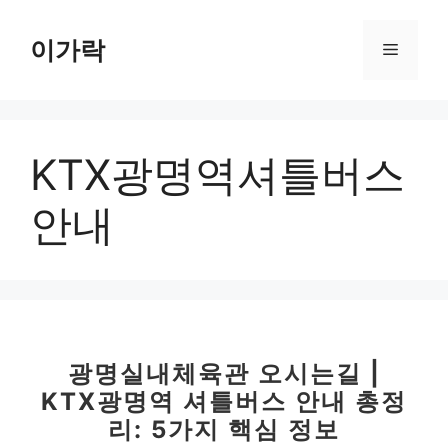
컨
텐
이가락
메
츠
로
뉴
건
너
KTX광명역셔틀버스
뛰
기
안내
광명실내체육관 오시는길 |
KTX광명역 셔틀버스 안내 총정
리: 5가지 핵심 정보