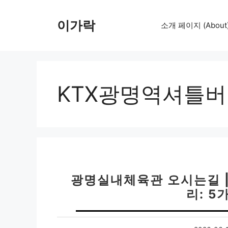
컨
텐
이가락
소개 페이지 (About
츠
로
건
너
뛰
KTX광명역셔틀
기
광명실내체육관 오시는길 |
리: 5