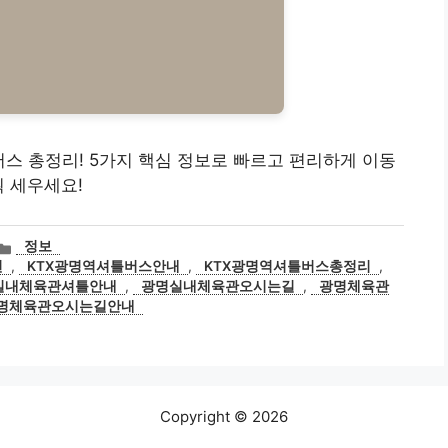
스 총정리! 5가지 핵심 정보로 빠르고 편리하게 이동
획 세우세요!
카
정보
테
선
,
KTX광명역셔틀버스안내
,
KTX광명역셔틀버스총정리
,
고
실내체육관셔틀안내
,
광명실내체육관오시는길
,
광명체육관
리
명체육관오시는길안내
Copyright © 2026