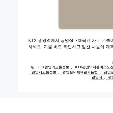
KTX 광명역에서 광명실내체육관 가는 셔틀버
하세요. 지금 바로 확인하고 알찬 나들이 계
태
KTX광명역교통정보
,
KTX광명역셔틀버스노
그
광명시교통정보
,
광명실내체육관가는법
,
광명
길안내
,
광