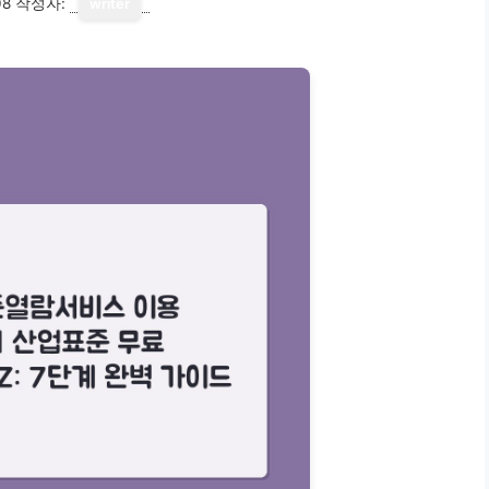
08
작성자:
writer