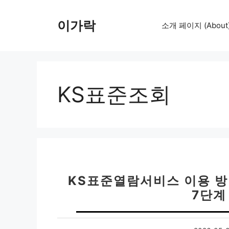
컨
텐
이가락
소개 페이지 (About
츠
로
건
너
뛰
KS표준조회
기
KS표준열람서비스 이용 방법 
7단계