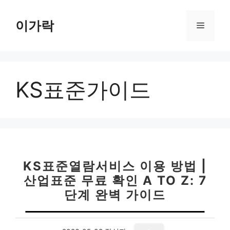
컨
텐
이가락
메
츠
로
뉴
건
너
KS표준가이드
뛰
기
KS표준열람서비스 이용 방법 |
산업표준 무료 확인 A TO Z: 7
단계 완벽 가이드