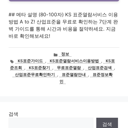
## 메타 설명 (80-100자) KS 표준열람서비스 이용
방법 A to Z! 산업표준을 무료로 확인하는 7단계 완
벽 가이드를 통해 시간과 비용을 절약하세요. 지금
바로 확인해보세요!
카
정보
테
태
KS표준가이드
,
KS표준열람서비스이용방법
,
KS표
고
그
준조회
,
KS표준찾기
,
무료표준열람
,
산업표준검색
,
리
산업표준무료확인하기
,
표준열람안내
,
표준정보확
인
검색
검색