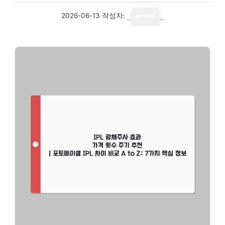
2026-06-13
작성자:
writer