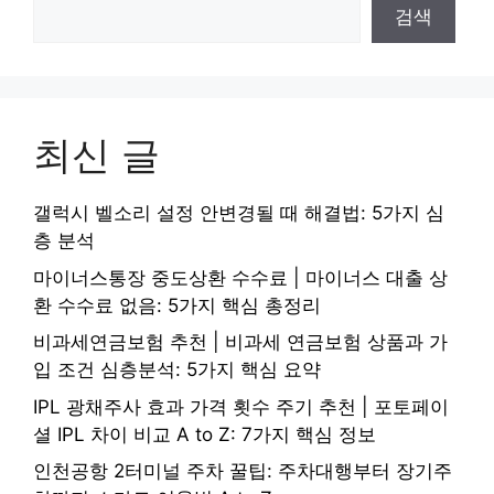
검색
최신 글
갤럭시 벨소리 설정 안변경될 때 해결법: 5가지 심
층 분석
마이너스통장 중도상환 수수료 | 마이너스 대출 상
환 수수료 없음: 5가지 핵심 총정리
비과세연금보험 추천 | 비과세 연금보험 상품과 가
입 조건 심층분석: 5가지 핵심 요약
IPL 광채주사 효과 가격 횟수 주기 추천 | 포토페이
셜 IPL 차이 비교 A to Z: 7가지 핵심 정보
인천공항 2터미널 주차 꿀팁: 주차대행부터 장기주