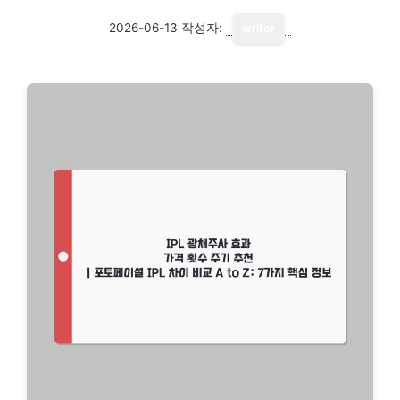
2026-06-13
작성자:
writer