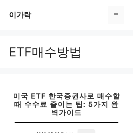
컨
텐
이가락
메
츠
로
뉴
건
너
ETF매수방법
뛰
기
미국 ETF 한국증권사로 매수할
때 수수료 줄이는 팁: 5가지 완
벽가이드