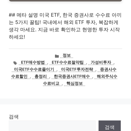
## 메타 설명 미국 ETF, 한국 증권사로 수수료 아끼
는 5가지 꿀팁! 국내에서 해외 ETF 투자, 복잡하게
생각 마세요. 지금 바로 확인하고 현명한 투자 시작
하세요!
카
정보
테
태
ETF매수방법
,
ETF수수료절약팁
,
가성비투자
,
고
그
미국ETF수수료줄이기
,
미국ETF투자전략
,
증권사수
리
수료할인
,
총정리
,
한국증권사ETF매수
,
해외주식수
수료비교
,
핵심정보
검색
검색