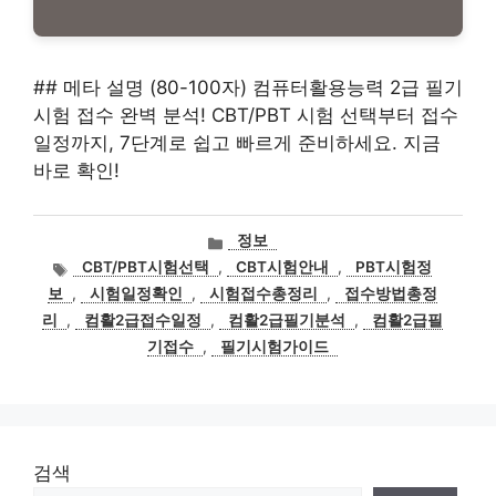
## 메타 설명 (80-100자) 컴퓨터활용능력 2급 필기
시험 접수 완벽 분석! CBT/PBT 시험 선택부터 접수
일정까지, 7단계로 쉽고 빠르게 준비하세요. 지금
바로 확인!
카
정보
테
태
CBT/PBT시험선택
,
CBT시험안내
,
PBT시험정
고
그
보
,
시험일정확인
,
시험접수총정리
,
접수방법총정
리
리
,
컴활2급접수일정
,
컴활2급필기분석
,
컴활2급필
기접수
,
필기시험가이드
검색