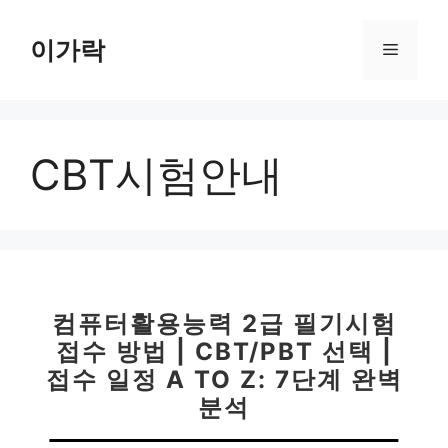
컨
텐
이가락
메
츠
로
뉴
건
너
CBT시험안내
뛰
기
컴퓨터활용능력 2급 필기시험
접수 방법 | CBT/PBT 선택 |
접수 일정 A TO Z: 7단계 완벽
분석