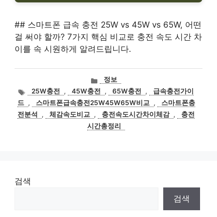
## 스마트폰 급속 충전 25W vs 45W vs 65W, 어떤
걸 써야 할까? 7가지 핵심 비교로 충전 속도 시간 차
이를 속 시원하게 알려드립니다.
카
정보
테
태
25W충전
,
45W충전
,
65W충전
,
급속충전가이
고
그
드
,
스마트폰급속충전25W45W65W비교
,
스마트폰충
리
전분석
,
체감속도비교
,
충전속도시간차이체감
,
충전
시간총정리
검색
검색