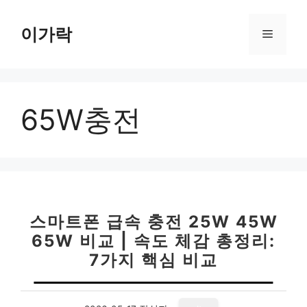
컨
텐
이가락
메
츠
로
뉴
건
너
65W충전
뛰
기
스마트폰 급속 충전 25W 45W
65W 비교 | 속도 체감 총정리:
7가지 핵심 비교