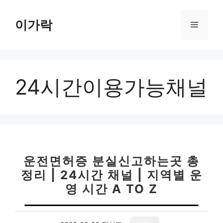
컨
텐
이가락
메
츠
로
뉴
건
너
24시간이용가능채널
뛰
기
운전면허증 분실신고하는곳 총
정리 | 24시간 채널 | 지역별 운
영 시간 A TO Z