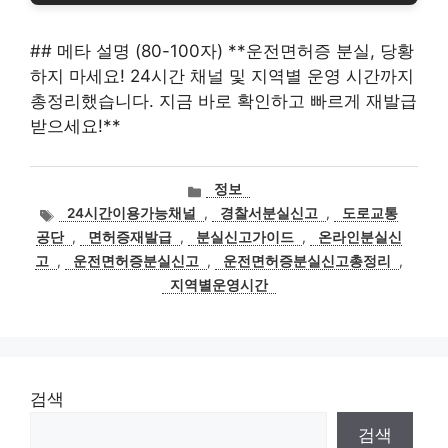
## 메타 설명 (80-100자) **운전면허증 분실, 당황
하지 마세요! 24시간 채널 및 지역별 운영 시간까지
총정리했습니다. 지금 바로 확인하고 빠르게 재발급
받으세요!**
카
정보
테
태
24시간이용가능채널
,
경찰서분실신고
,
도로교통
고
그
공단
,
면허증재발급
,
분실신고가이드
,
온라인분실신
리
고
,
운전면허증분실신고
,
운전면허증분실신고총정리
,
지역별운영시간
검색
검색