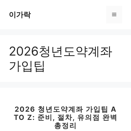
컨
텐
이가락
메
츠
로
뉴
건
너
2026청년도약계좌
뛰
기
가입팁
2026 청년도약계좌 가입팁 A
TO Z: 준비, 절차, 유의점 완벽
총정리