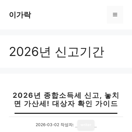
컨
텐
이가락
메
츠
로
뉴
건
너
2026년 신고기간
뛰
기
2026년 종합소득세 신고, 놓치
면 가산세! 대상자 확인 가이드
2026-03-02
작성자:
writer