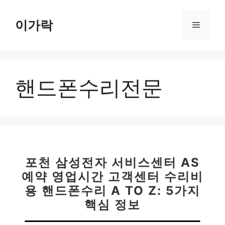
컨
텐
이가락
메
츠
로
뉴
건
너
핸드폰수리전문
뛰
기
포천 삼성전자 서비스센터 AS
예약 영업시간 고객센터 수리비
용 핸드폰수리 A TO Z: 5가지
핵심 정보