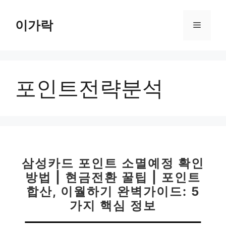
컨
텐
이가락
메
츠
로
뉴
건
너
포인트전략분석
뛰
기
삼성카드 포인트 소멸예정 확인
방법 | 현금전환 꿀팁 | 포인트
합산, 이월하기 완벽가이드: 5
가지 핵심 정보