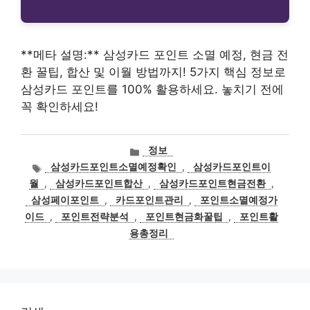
**메타 설명:** 삼성카드 포인트 소멸 예정, 현금 전
환 꿀팁, 합산 및 이월 방법까지! 5가지 핵심 정보로
삼성카드 포인트를 100% 활용하세요. 놓치기 전에
꼭 확인하세요!
카
정보
테
태
삼성카드포인트소멸예정확인
,
삼성카드포인트이
고
그
월
,
삼성카드포인트합산
,
삼성카드포인트현금전환
,
리
삼성페이포인트
,
카드포인트관리
,
포인트소멸예정가
이드
,
포인트전략분석
,
포인트현금화꿀팁
,
포인트활
용총정리