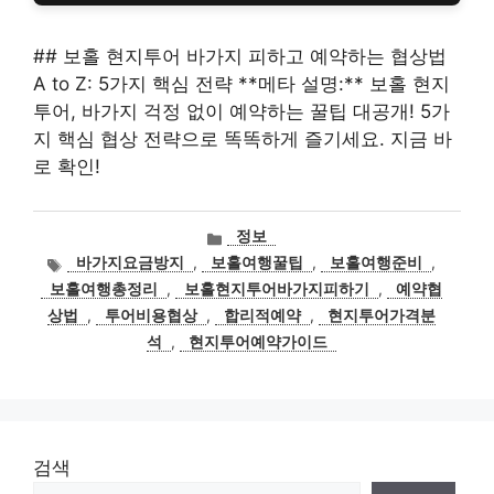
## 보홀 현지투어 바가지 피하고 예약하는 협상법
A to Z: 5가지 핵심 전략 **메타 설명:** 보홀 현지
투어, 바가지 걱정 없이 예약하는 꿀팁 대공개! 5가
지 핵심 협상 전략으로 똑똑하게 즐기세요. 지금 바
로 확인!
카
정보
테
태
바가지요금방지
,
보홀여행꿀팁
,
보홀여행준비
,
고
그
보홀여행총정리
,
보홀현지투어바가지피하기
,
예약협
리
상법
,
투어비용협상
,
합리적예약
,
현지투어가격분
석
,
현지투어예약가이드
검색