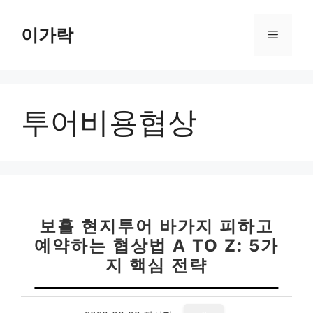
컨
텐
이가락
메
츠
로
뉴
건
너
투어비용협상
뛰
기
보홀 현지투어 바가지 피하고
예약하는 협상법 A TO Z: 5가
지 핵심 전략