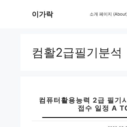
컨
텐
이가락
소개 페이지 (About
츠
로
건
너
뛰
컴활2급필기분석
기
컴퓨터활용능력 2급 필기시험 
접수 일정 A T