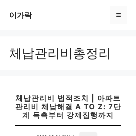
컨
텐
이가락
메
츠
로
뉴
건
너
체납관리비총정리
뛰
기
체납관리비 법적조치 | 아파트
관리비 체납해결 A TO Z: 7단
계 독촉부터 강제집행까지