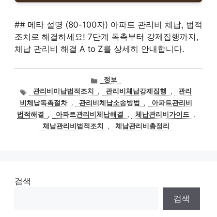
## 메타 설명 (80-100자) 아파트 관리비 체납, 법적
조치로 해결하세요! 7단계 독촉부터 강제집행까지,
체납 관리비 해결 A to Z를 상세히 안내합니다.
카
정보
테
태
관리비미납법적조치
,
관리비체납강제집행
,
관리
고
그
비체납독촉절차
,
관리비체납소송방법
,
아파트관리비
리
법적해결
,
아파트관리비체납해결
,
체납관리비가이드
,
체납관리비법적조치
,
체납관리비총정리
검색
검색