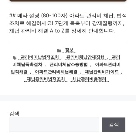
## 메타 설명 (80-100자) 아파트 관리비 체납, 법적
조치로 해결하세요! 7단계 독촉부터 강제집행까지,
체납 관리비 해결 A to Z를 상세히 안내합니다.
카
정보
테
태
관리비미납법적조치
,
관리비체납강제집행
,
관리
고
그
비체납독촉절차
,
관리비체납소송방법
,
아파트관리비
리
법적해결
,
아파트관리비체납해결
,
체납관리비가이드
,
체납관리비법적조치
,
체납관리비총정리
검색
검색