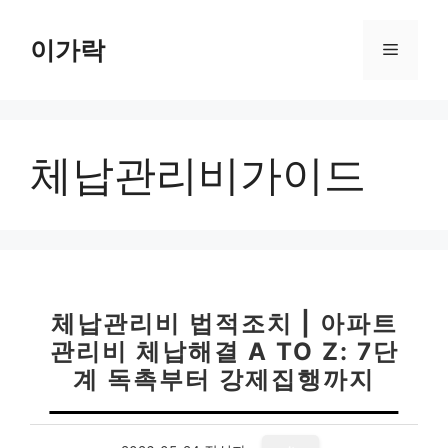
컨
텐
이가락
메
츠
로
뉴
건
너
체납관리비가이드
뛰
기
체납관리비 법적조치 | 아파트
관리비 체납해결 A TO Z: 7단
계 독촉부터 강제집행까지