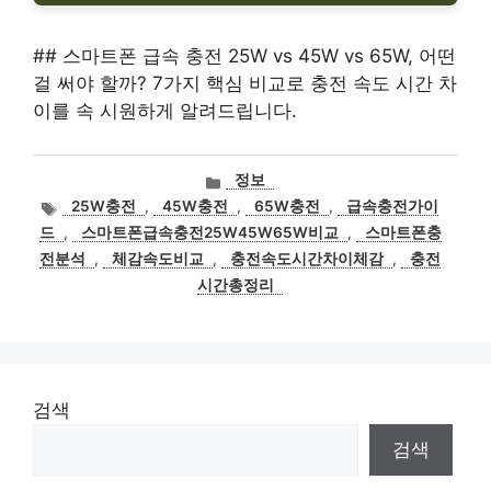
## 스마트폰 급속 충전 25W vs 45W vs 65W, 어떤
걸 써야 할까? 7가지 핵심 비교로 충전 속도 시간 차
이를 속 시원하게 알려드립니다.
카
정보
테
태
25W충전
,
45W충전
,
65W충전
,
급속충전가이
고
그
드
,
스마트폰급속충전25W45W65W비교
,
스마트폰충
리
전분석
,
체감속도비교
,
충전속도시간차이체감
,
충전
시간총정리
검색
검색