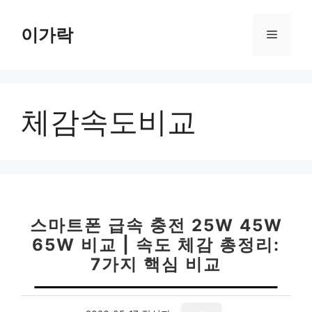
컨
텐
이가락
메
츠
로
뉴
건
너
체감속도비교
뛰
기
스마트폰 급속 충전 25W 45W
65W 비교 | 속도 체감 총정리:
7가지 핵심 비교