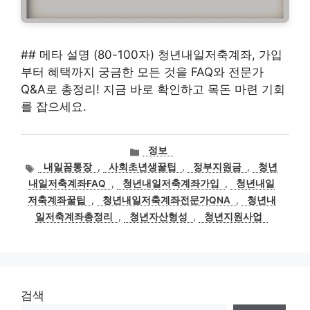
## 메타 설명 (80-100자) 청년내일저축계좌, 가입
부터 혜택까지 궁금한 모든 것을 FAQ와 전문가
Q&A로 총정리! 지금 바로 확인하고 목돈 마련 기회
를 잡으세요.
카
정보
테
태
내일꿈통장
,
사회초년생꿀팁
,
정부지원금
,
청년
고
그
내일저축계좌FAQ
,
청년내일저축계좌가입
,
청년내일
리
저축계좌꿀팁
,
청년내일저축계좌전문가QNA
,
청년내
일저축계좌총정리
,
청년자산형성
,
청년지원사업
검색