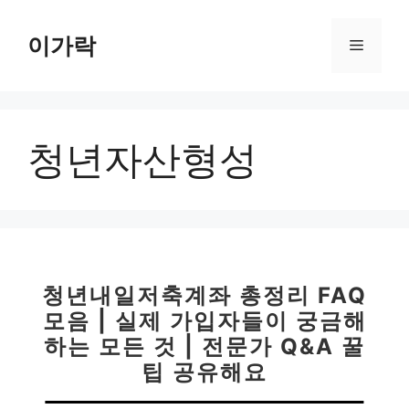
컨
텐
이가락
메
츠
로
뉴
건
너
청년자산형성
뛰
기
청년내일저축계좌 총정리 FAQ
모음 | 실제 가입자들이 궁금해
하는 모든 것 | 전문가 Q&A 꿀
팁 공유해요