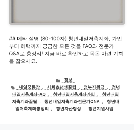
## 메타 설명 (80-100자) 청년내일저축계좌, 가입
부터 혜택까지 궁금한 모든 것을 FAQ와 전문가
Q&A로 총정리! 지금 바로 확인하고 목돈 마련 기회
를 잡으세요.
카
정보
테
태
내일꿈통장
,
사회초년생꿀팁
,
정부지원금
,
청년
고
그
내일저축계좌FAQ
,
청년내일저축계좌가입
,
청년내일
리
저축계좌꿀팁
,
청년내일저축계좌전문가QNA
,
청년내
일저축계좌총정리
,
청년자산형성
,
청년지원사업