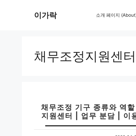
컨
텐
이가락
소개 페이지 (About
츠
로
건
너
뛰
채무조정지원센터
기
채무조정 기구 종류와 역할 
지원센터 | 업무 분담 | 