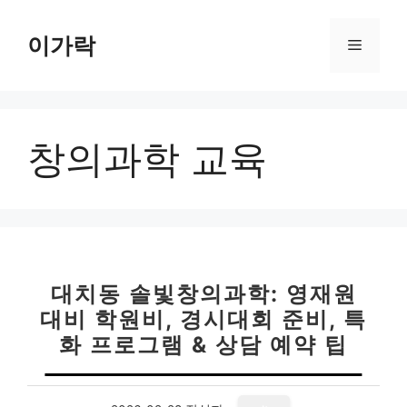
컨
텐
이가락
메
츠
로
뉴
건
너
창의과학 교육
뛰
기
대치동 솔빛창의과학: 영재원
대비 학원비, 경시대회 준비, 특
화 프로그램 & 상담 예약 팁