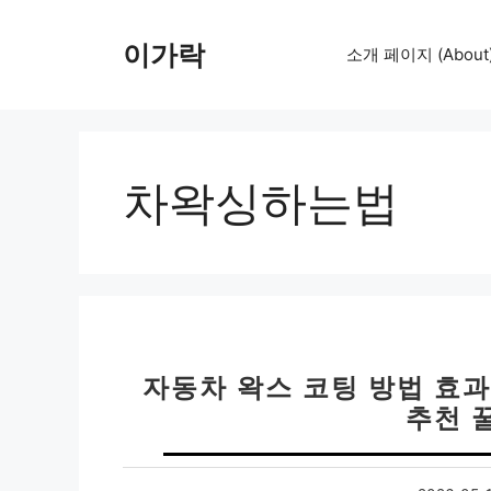
컨
텐
이가락
소개 페이지 (About
츠
로
건
너
뛰
차왁싱하는법
기
자동차 왁스 코팅 방법 효과 
추천 