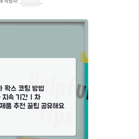
18
작성자:
writer