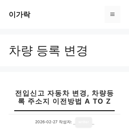
컨
텐
이가락
메
츠
로
뉴
건
너
차량 등록 변경
뛰
기
전입신고 자동차 변경, 차량등
록 주소지 이전방법 A TO Z
2026-02-27
작성자:
writer