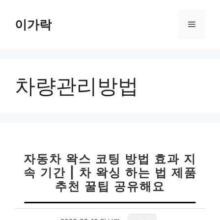
컨
텐
이가락
메
츠
로
뉴
건
너
차량관리방법
뛰
기
자동차 왁스 코팅 방법 효과 지
속 기간 | 차 왁싱 하는 법 제품
추천 꿀팁 공유해요