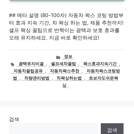
## 메타 설명 (80-100자) 자동차 왁스 코팅 방법부
터 효과 지속 기간, 차 왁싱 하는 법, 제품 추천까지!
셀프 왁싱 꿀팁으로 반짝이는 광택과 보호 효과를
오래 유지하세요. 지금 바로 확인하세요!
카
정보
테
태
광택유지비결
,
셀프세차꿀팁
,
왁스효과지속기간
,
고
그
자동차꿀팁공유
,
자동차왁스추천
,
자동차왁스코팅방
리
법
,
차량관리방법
,
차왁싱하는법
,
초보자도쉬운왁
싱
검색
검색