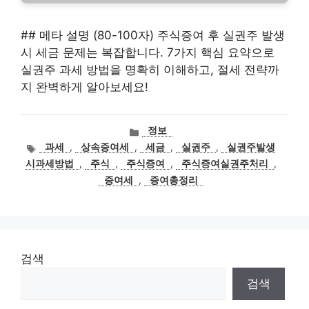
## 메타 설명 (80-100자) 주식증여 후 실권주 발생
시 세금 문제는 복잡합니다. 7가지 핵심 요약으로
실권주 과세 방법을 명확히 이해하고, 절세 전략까
지 완벽하게 알아보세요!
카
정보
테
태
과세
,
상속증여세
,
세금
,
실권주
,
실권주발생
고
그
시과세방법
,
주식
,
주식증여
,
주식증여실권주처리
,
리
증여세
,
증여총정리
검색
검색