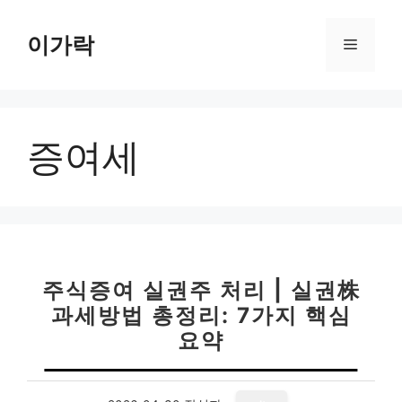
컨
텐
이가락
메
츠
로
뉴
건
너
증여세
뛰
기
주식증여 실권주 처리 | 실권株
과세방법 총정리: 7가지 핵심
요약