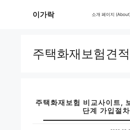
컨
텐
이가락
소개 페이지 (About
츠
로
건
너
뛰
주택화재보험견적
기
주택화재보험 비교사이트, 보험
단계 가입절차