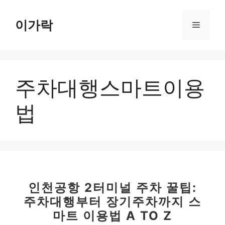
컨
텐
이가락
메
츠
로
뉴
건
너
주차대행스마트이용
뛰
기
법
인천공항 2터미널 주차 꿀팁:
주차대행부터 장기주차까지 스
마트 이용법 A TO Z