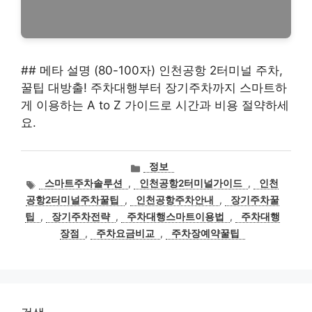
## 메타 설명 (80-100자) 인천공항 2터미널 주차,
꿀팁 대방출! 주차대행부터 장기주차까지 스마트하
게 이용하는 A to Z 가이드로 시간과 비용 절약하세
요.
카
정보
테
태
스마트주차솔루션
,
인천공항2터미널가이드
,
인천
고
그
공항2터미널주차꿀팁
,
인천공항주차안내
,
장기주차꿀
리
팁
,
장기주차전략
,
주차대행스마트이용법
,
주차대행
장점
,
주차요금비교
,
주차장예약꿀팁