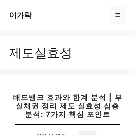
컨
텐
이가락
메
츠
로
뉴
건
너
제도실효성
뛰
기
배드뱅크 효과와 한계 분석 | 부
실채권 정리 제도 실효성 심층
분석: 7가지 핵심 포인트