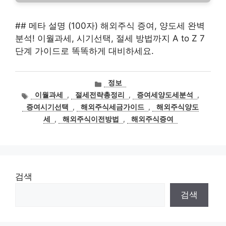
## 메타 설명 (100자) 해외주식 증여, 양도세 완벽
분석! 이월과세, 시기선택, 절세 방법까지 A to Z 7
단계 가이드로 똑똑하게 대비하세요.
카
정보
테
태
이월과세
,
절세전략총정리
,
증여세양도세분석
,
고
그
증여시기선택
,
해외주식세금가이드
,
해외주식양도
리
세
,
해외주식이전방법
,
해외주식증여
검색
검색