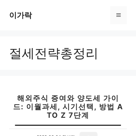
컨
텐
이가락
메
츠
로
뉴
건
너
절세전략총정리
뛰
기
해외주식 증여와 양도세 가이
드: 이월과세, 시기선택, 방법 A
TO Z 7단계