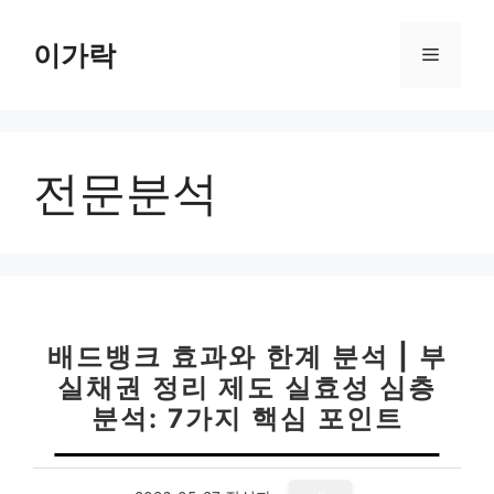
컨
텐
이가락
메
츠
로
뉴
건
너
전문분석
뛰
기
배드뱅크 효과와 한계 분석 | 부
실채권 정리 제도 실효성 심층
분석: 7가지 핵심 포인트