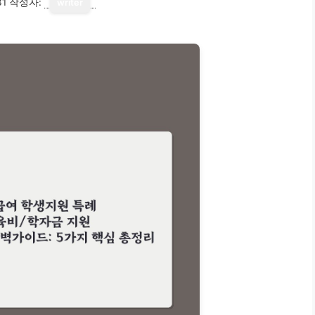
31
작성자:
writer