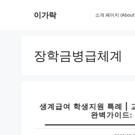
컨
텐
이가락
소개 페이지 (About
츠
로
건
너
뛰
장학금병급체계
기
생계급여 학생지원 특례 | 
완벽가이드: