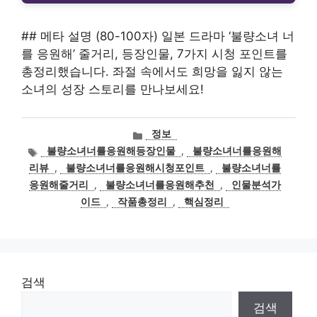
## 메타 설명 (80-100자) 일본 드라마 ‘불량소녀 너
를 응원해’ 줄거리, 등장인물, 7가지 시청 포인트를
총정리했습니다. 좌절 속에서도 희망을 잃지 않는
소녀의 성장 스토리를 만나보세요!
카
정보
테
태
불량소녀너를응원해등장인물
,
불량소녀너를응원해
고
그
리뷰
,
불량소녀너를응원해시청포인트
,
불량소녀너를
리
응원해줄거리
,
불량소녀너를응원해추천
,
인물분석가
이드
,
작품총정리
,
핵심정리
검색
검색