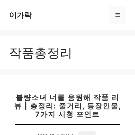
컨
텐
이가락
메
츠
로
뉴
건
너
작품총정리
뛰
기
불량소녀 너를 응원해 작품 리
뷰 | 총정리: 줄거리, 등장인물,
7가지 시청 포인트