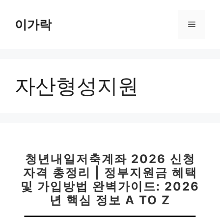
컨
텐
이가락
메
츠
로
뉴
건
너
자산형성지원
뛰
기
청년내일저축계좌 2026 신청
자격 총정리 | 정부지원금 혜택
및 가입방법 완벽가이드: 2026
년 핵심 정보 A TO Z