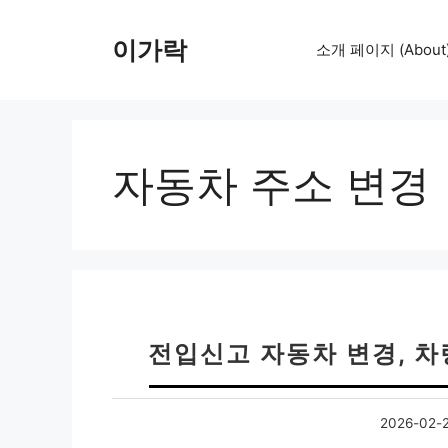
컨
텐
이가락
소개 페이지 (About
츠
로
건
너
뛰
자동차 주소 변경
기
전입신고 자동차 변경, 차
2026-02-