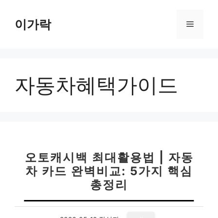
컨
텐
이가락
메
츠
로
뉴
건
너
자동차혜택가이드
뛰
기
오토캐시백 최대활용법 | 자동
차 카드 완벽비교: 5가지 핵심
총정리