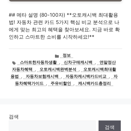
## 메타 설명 (80-100자) **오토캐시백 최대활용
법! 자동차 관련 카드 5가지 핵심 비교 분석으로 나
에게 맞는 최고의 혜택을 찾아보세요. 지금 바로 확
인하고 스마트한 소비를 시작하세요!**
카
정보
테
태
스마트한자동차생활
,
신차구매캐시백
,
연말정산
고
그
자동차혜택
,
오토캐시백완벽분석
,
오토캐시백최대활
리
용법
,
자동차보험캐시백
,
자동차캐시백카드비교
,
자
동차혜택가이드
,
주유비할인
,
캐시백카드총정리
검색
검색