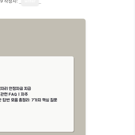
19
작성자:
writer