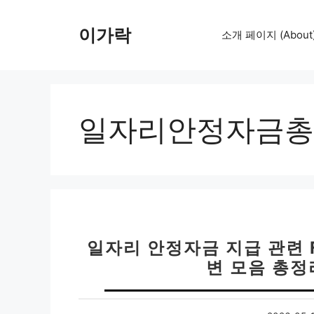
컨
텐
이가락
소개 페이지 (About
츠
로
건
너
뛰
일자리안정자금총
기
일자리 안정자금 지급 관련 F
변 모음 총정