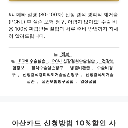
## 메타 설명 (80-100자) 신장 결석 경피적 제거술
(PCNL) 후 실손 보험 청구, 어렵지 않아요! 수술 비
용 100% 환급받는 꿀팁과 서류 준비 방법까지 자세
히 알려드립니다.
카
정보
테
태
PCNL수술실손
,
PCNL신장결석수술실손
,
건강보
고
그
험정보
,
결석수술실손청구
,
병원비환급
,
수술비청
리
구
,
신장결석경피적제거술실손청구
,
신장결석제거술
실손
,
실손보험청구꿀팁
,
일상꿀팁
아산카드 신청방법 10%할인 사