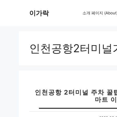
컨
텐
이가락
소개 페이지 (About
츠
로
건
너
뛰
인천공항2터미널
기
인천공항 2터미널 주차 꿀
마트 이