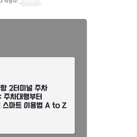
13
작성자:
writer