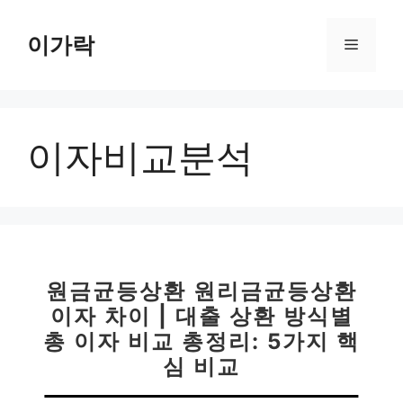
컨
텐
이가락
메
츠
로
뉴
건
너
이자비교분석
뛰
기
원금균등상환 원리금균등상환
이자 차이 | 대출 상환 방식별
총 이자 비교 총정리: 5가지 핵
심 비교