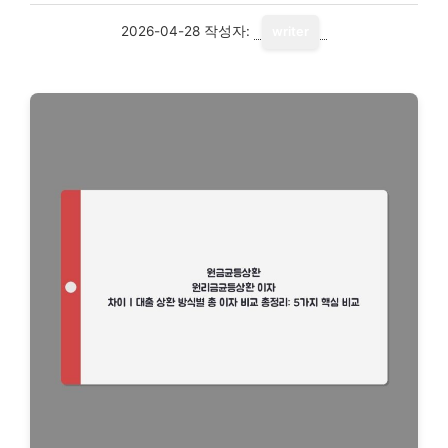
2026-04-28
작성자:
writer