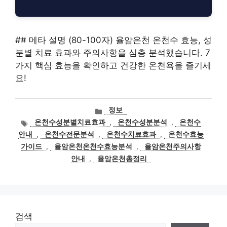
## 메타 설명 (80-100자) 율암온천 온천수 효능, 성
분별 치료 효과와 주의사항을 심층 분석했습니다. 7
가지 핵심 효능을 확인하고 건강한 온천욕을 즐기세
요!
카
정보
테
태
온천수성분별치료효과
,
온천수성분분석
,
온천수
고
그
안내
,
온천수전문분석
,
온천수치료효과
,
온천수효능
리
가이드
,
율암온천온천수효능분석
,
율암온천주의사항
안내
,
율암온천총정리
검색