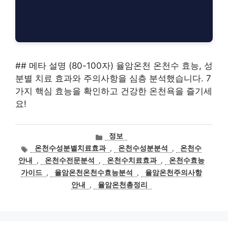
## 메타 설명 (80-100자) 율암온천 온천수 효능, 성
분별 치료 효과와 주의사항을 심층 분석했습니다. 7
가지 핵심 효능을 확인하고 건강한 온천욕을 즐기세
요!
카
정보
테
태
온천수성분별치료효과
,
온천수성분분석
,
온천수
고
그
안내
,
온천수전문분석
,
온천수치료효과
,
온천수효능
리
가이드
,
율암온천온천수효능분석
,
율암온천주의사항
안내
,
율암온천총정리