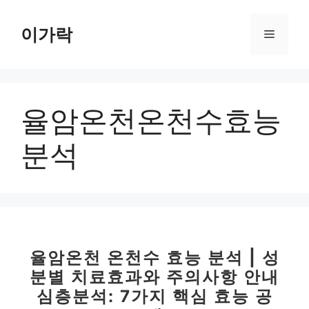
컨
텐
이가락
메
츠
로
뉴
건
너
율암온천온천수효능
뛰
기
분석
율암온천 온천수 효능 분석 | 성
분별 치료효과와 주의사항 안내
심층분석: 7가지 핵심 효능 공